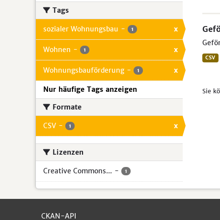
Tags
Gef
sozialer Wohnungsbau
-
x
1
Geför
Wohnen
-
x
1
CSV
Wohnungsbauförderung
-
x
1
Nur häufige Tags anzeigen
Sie k
Formate
CSV
-
x
1
Lizenzen
Creative Commons...
-
1
CKAN-API