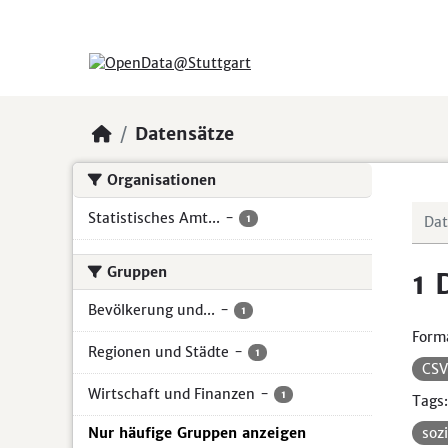
Skip to main content
Datensätze
Organisationen
Statistisches Amt...
-
1
Gruppen
1 
Bevölkerung und...
-
1
Form
Regionen und Städte
-
1
CS
Wirtschaft und Finanzen
-
1
Tags:
Nur häufige Gruppen anzeigen
soz