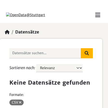
Skip to main content
Datensätze
Sortieren nach
Keine Datensätze gefunden
Formate:
CSV