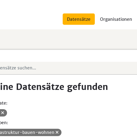
Datensätze
Organisationen
ine Datensätze gefunden
ate:
V
pen:
rastruktur-bauen-wohnen