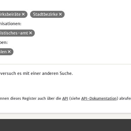
irksbeiräte
Stadtbezirke
isationen:
tistisches-amt
pen:
len
 versuch es mit einer anderen Suche.
önnen dieses Register auch über die
API
(siehe
API-Dokumentation
) abrufe