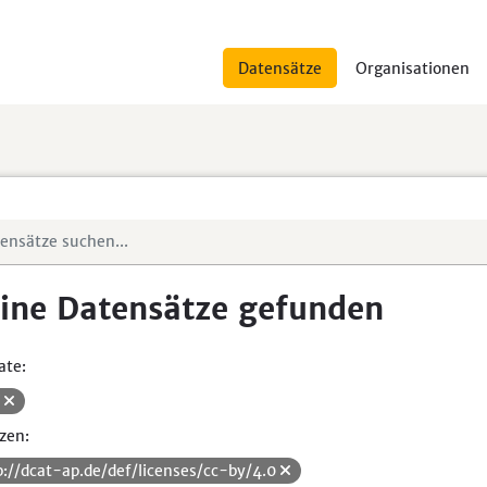
Datensätze
Organisationen
ine Datensätze gefunden
ate:
V
zen:
p://dcat-ap.de/def/licenses/cc-by/4.0