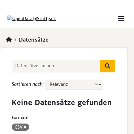
Skip to main content
Datensätze
Sortieren nach
Keine Datensätze gefunden
Formate:
CSV