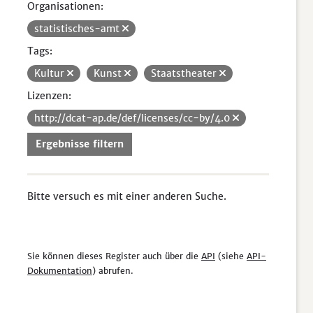
Organisationen:
statistisches-amt
Tags:
Kultur
Kunst
Staatstheater
Lizenzen:
http://dcat-ap.de/def/licenses/cc-by/4.0
Ergebnisse filtern
Bitte versuch es mit einer anderen Suche.
Sie können dieses Register auch über die
API
(siehe
API-
Dokumentation
) abrufen.