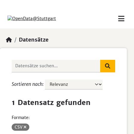
Skip to main content
Datensätze
Sortieren nach
1 Datensatz gefunden
Formate:
CSV