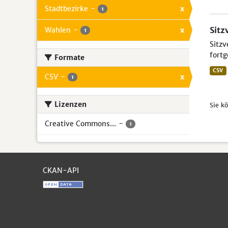
Stadtbezirke
-
x
1
Sitz
Wahlen
-
x
1
Sitzv
fortg
Formate
CSV
CSV
-
x
1
Lizenzen
Sie k
Creative Commons...
-
1
CKAN-API