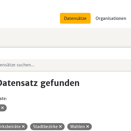
Datensätze
Organisationen
Datensatz gefunden
ate:
V
irksbeiräte
Stadtbezirke
Wahlen