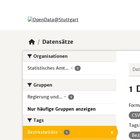
Skip to main content
Datensätze
Organisationen
Statistisches Amt...
-
1
Gruppen
1 
Regierung und...
-
1
Form
Nur häufige Gruppen anzeigen
CS
Tags
Tags:
Bezirksbeiräte
-
x
1
Bez