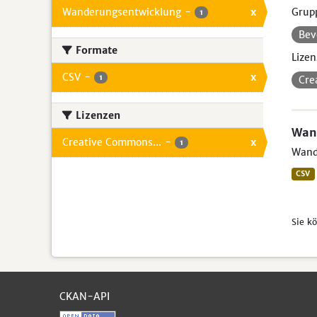
Wanderungsentwicklung
-
x
Grup
1
Bev
Formate
Lizen
CSV
-
x
1
Cre
Lizenzen
Wan
Creative Commons...
-
x
1
Wande
CSV
Sie k
CKAN-API