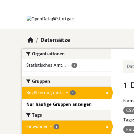
Skip to main content
Datensätze
Organisationen
Statistisches Amt...
-
1
Gruppen
1 
Bevölkerung und...
-
x
1
Form
Nur häufige Gruppen anzeigen
CS
Tags
Tags:
Einwohner
-
x
1
Ein