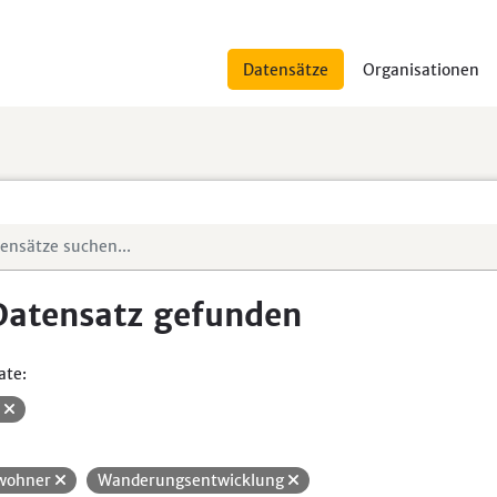
Datensätze
Organisationen
Datensatz gefunden
ate:
V
wohner
Wanderungsentwicklung