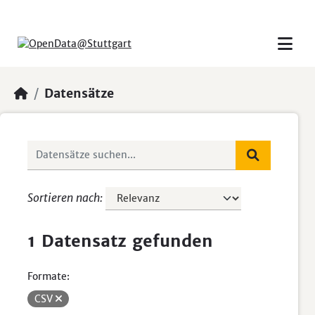
Skip to main content
Datensätze
Sortieren nach
1 Datensatz gefunden
Formate:
CSV