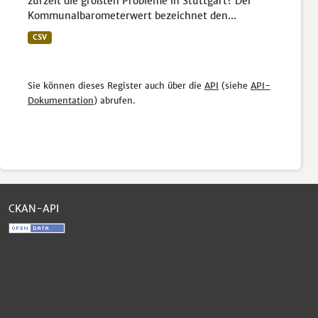
zurzeit die größten Probleme in Stuttgart? Der
Kommunalbarometerwert bezeichnet den...
CSV
Sie können dieses Register auch über die
API
(siehe
API-
Dokumentation
) abrufen.
CKAN-API