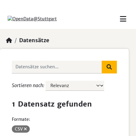
Skip to main content
Datensätze
Sortieren nach
1 Datensatz gefunden
Formate:
CSV