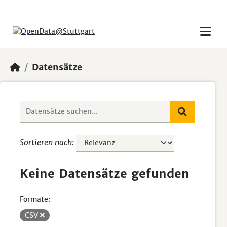
Skip to main content
Datensätze
Sortieren nach
Keine Datensätze gefunden
Formate:
CSV