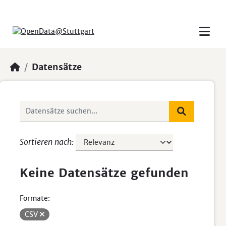
Skip to main content
Datensätze
Sortieren nach
Keine Datensätze gefunden
Formate:
CSV