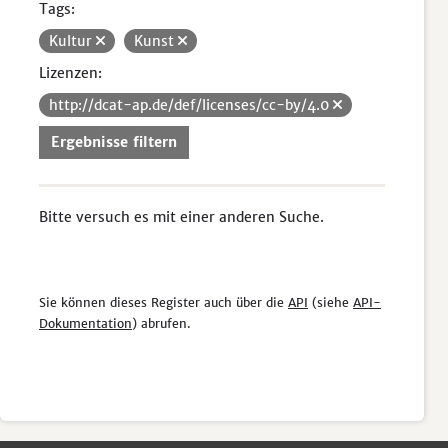
Tags:
Kultur
Kunst
Lizenzen:
http://dcat-ap.de/def/licenses/cc-by/4.0
Ergebnisse filtern
Bitte versuch es mit einer anderen Suche.
Sie können dieses Register auch über die
API
(siehe
API-
Dokumentation
) abrufen.