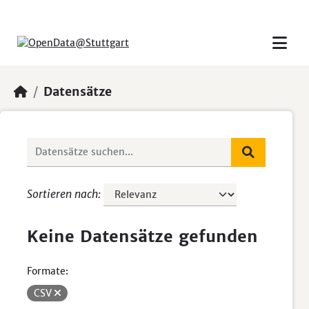
Skip to main content
Datensätze
Sortieren nach
Keine Datensätze gefunden
Formate:
CSV