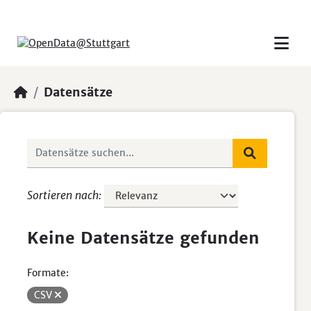
Skip to main content
Datensätze
Sortieren nach
Keine Datensätze gefunden
Formate:
CSV