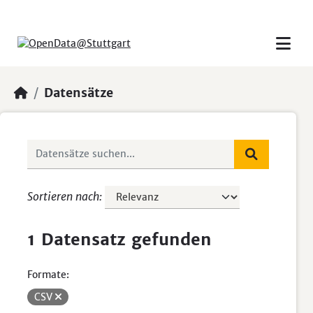
Skip to main content
Datensätze
Sortieren nach
1 Datensatz gefunden
Formate:
CSV