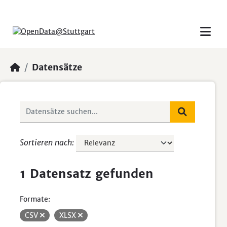
Skip to main content
Datensätze
Sortieren nach
1 Datensatz gefunden
Formate:
CSV
XLSX