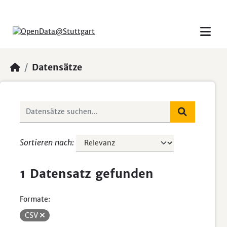
Skip to main content
Datensätze
Sortieren nach
1 Datensatz gefunden
Formate:
CSV