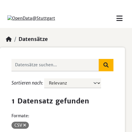
Skip to main content
Datensätze
Sortieren nach
1 Datensatz gefunden
Formate:
CSV