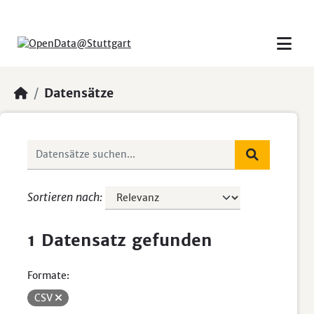
Skip to main content
Datensätze
Sortieren nach
1 Datensatz gefunden
Formate:
CSV