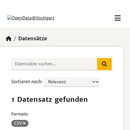
Skip to main content
Datensätze
Sortieren nach
1 Datensatz gefunden
Formate:
CSV