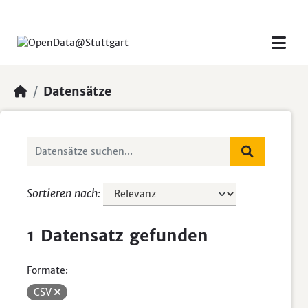
Skip to main content
Datensätze
Sortieren nach
1 Datensatz gefunden
Formate:
CSV