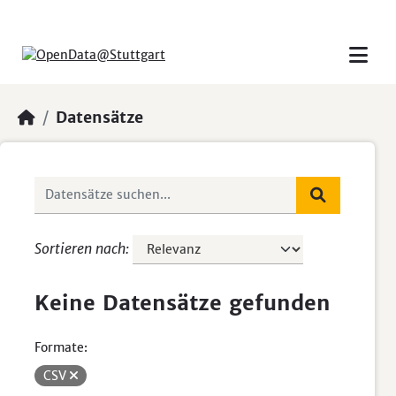
Skip to main content
Datensätze
Sortieren nach
Keine Datensätze gefunden
Formate:
CSV