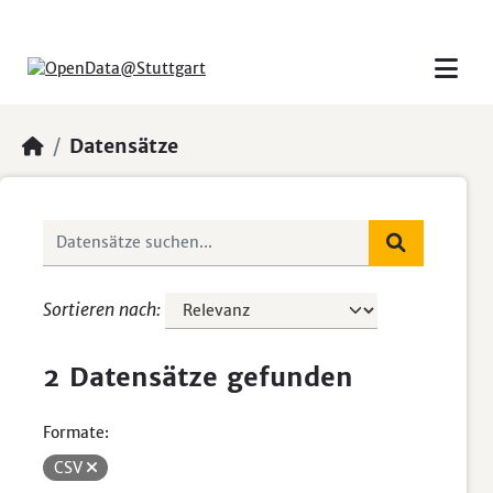
Skip to main content
Datensätze
Sortieren nach
2 Datensätze gefunden
Formate:
CSV