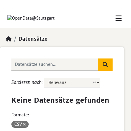
Skip to main content
Datensätze
Sortieren nach
Keine Datensätze gefunden
Formate:
CSV