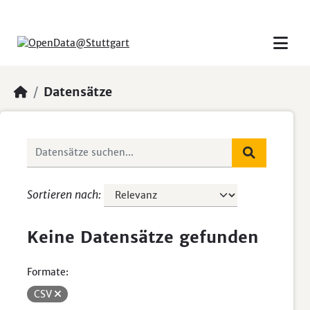
Skip to main content
Datensätze
Sortieren nach
Keine Datensätze gefunden
Formate:
CSV