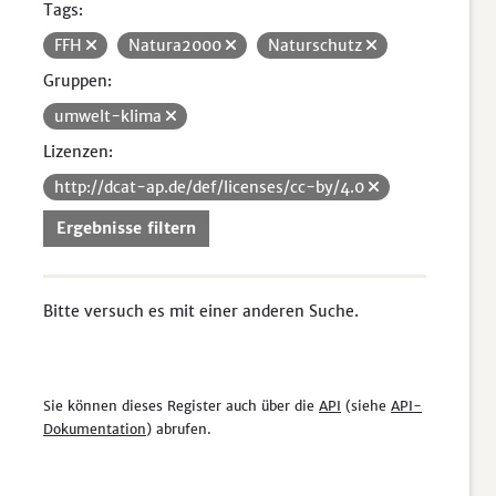
Tags:
FFH
Natura2000
Naturschutz
Gruppen:
umwelt-klima
Lizenzen:
http://dcat-ap.de/def/licenses/cc-by/4.0
Ergebnisse filtern
Bitte versuch es mit einer anderen Suche.
Sie können dieses Register auch über die
API
(siehe
API-
Dokumentation
) abrufen.