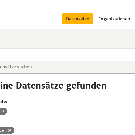
Datensätze
Organisationen
ine Datensätze gefunden
ate:
V
izeit