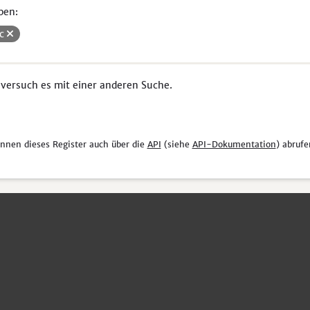
pen:
uc
 versuch es mit einer anderen Suche.
önnen dieses Register auch über die
API
(siehe
API-Dokumentation
) abrufe