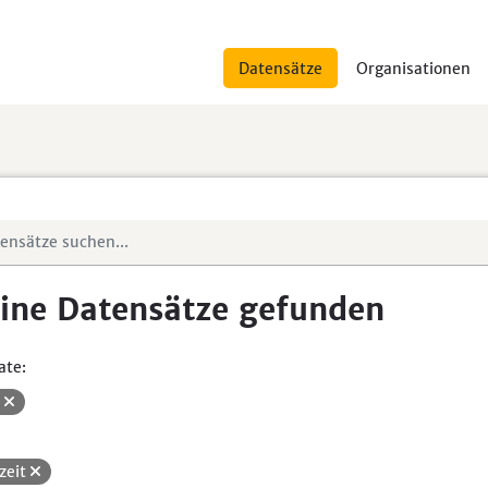
Datensätze
Organisationen
ine Datensätze gefunden
ate:
V
izeit