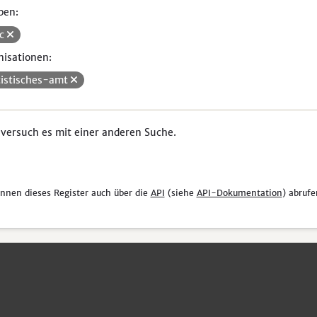
pen:
uc
isationen:
tistisches-amt
 versuch es mit einer anderen Suche.
önnen dieses Register auch über die
API
(siehe
API-Dokumentation
) abrufe