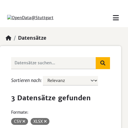
Skip to main content
Datensätze
Sortieren nach
3 Datensätze gefunden
Formate:
CSV
XLSX