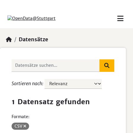
Skip to main content
Datensätze
Sortieren nach
1 Datensatz gefunden
Formate:
CSV