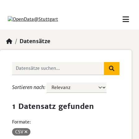
Skip to main content
Datensätze
Sortieren nach
1 Datensatz gefunden
Formate:
CSV