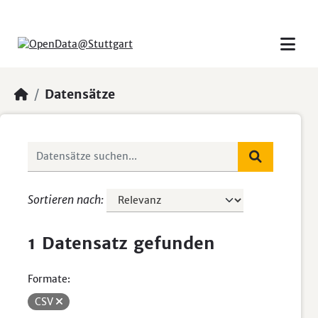
Skip to main content
Datensätze
Sortieren nach
1 Datensatz gefunden
Formate:
CSV