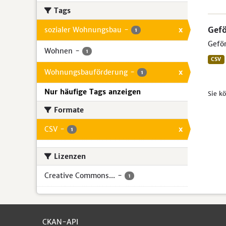
Tags
Gef
sozialer Wohnungsbau
-
x
1
Geför
Wohnen
-
1
CSV
Wohnungsbauförderung
-
x
1
Nur häufige Tags anzeigen
Sie k
Formate
CSV
-
x
1
Lizenzen
Creative Commons...
-
1
CKAN-API