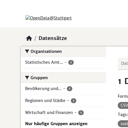
Skip to main content
Datensätze
Organisationen
Statistisches Amt...
-
1
Gruppen
1 
Bevölkerung und...
-
1
Form
Regionen und Städte
-
1
CS
Wirtschaft und Finanzen
-
1
Tags:
Nur häufige Gruppen anzeigen
soz