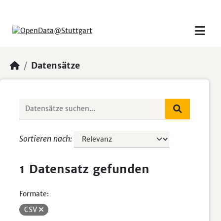
Skip to main content
Datensätze
Sortieren nach
1 Datensatz gefunden
Formate:
CSV