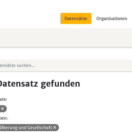
Datensätze
Organisationen
Datensatz gefunden
ate:
V
pen:
ölkerung und Gesellschaft