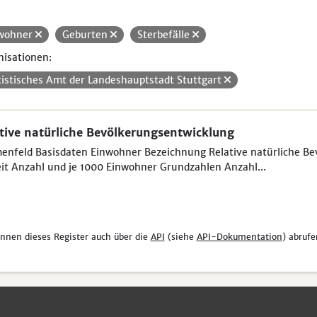
wohner
Geburten
Sterbefälle
isationen:
tistisches Amt der Landeshauptstadt Stuttgart
tive natürliche Bevölkerungsentwicklung
nfeld Basisdaten Einwohner Bezeichnung Relative natürliche Be
it Anzahl und je 1000 Einwohner Grundzahlen Anzahl...
önnen dieses Register auch über die
API
(siehe
API-Dokumentation
) abrufe