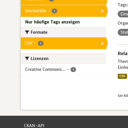
Tags:
Sterbefälle
-
x
1
Ein
Nur häufige Tags anzeigen
Organ
Formate
Sta
CSV
-
x
1
Rela
Lizenzen
Theme
Einhe
Creative Commons...
-
1
CSV
Sie k
CKAN-API