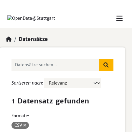
Skip to main content
Datensätze
Sortieren nach
1 Datensatz gefunden
Formate:
CSV