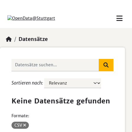
Skip to main content
Datensätze
Sortieren nach
Keine Datensätze gefunden
Formate:
CSV