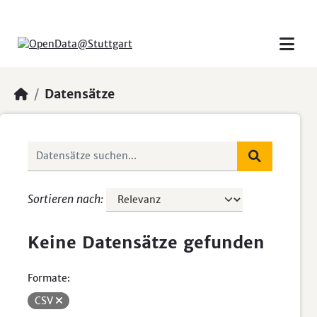
Skip to main content
Datensätze
Sortieren nach
Keine Datensätze gefunden
Formate:
CSV