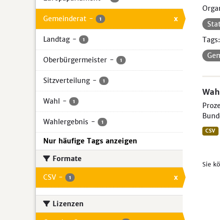
Organ
Gemeinderat
-
x
1
Sta
Landtag
-
Tags:
1
Gem
Oberbürgermeister
-
1
Sitzverteilung
-
1
Wahl
Wahl
-
1
Proze
Bunde
Wahlergebnis
-
1
CSV
Nur häufige Tags anzeigen
Formate
Sie k
CSV
-
x
1
Lizenzen