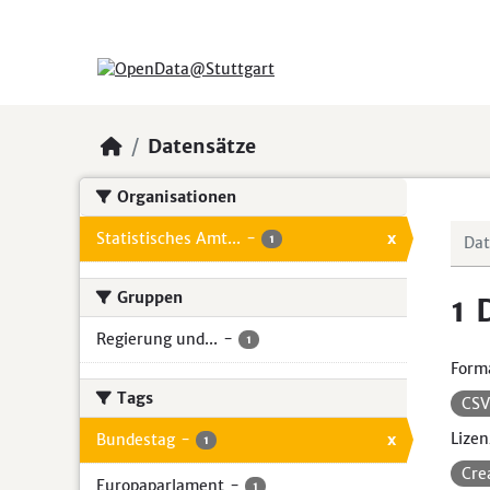
Skip to main content
Datensätze
Organisationen
Statistisches Amt...
-
x
1
Gruppen
1 
Regierung und...
-
1
Form
Tags
CS
Lizen
Bundestag
-
x
1
Cre
Europaparlament
-
1