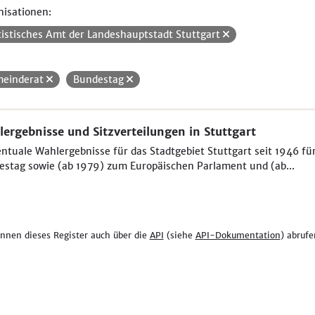
isationen:
tistisches Amt der Landeshauptstadt Stuttgart
einderat
Bundestag
ergebnisse und Sitzverteilungen in Stuttgart
ntuale Wahlergebnisse für das Stadtgebiet Stuttgart seit 1946 f
stag sowie (ab 1979) zum Europäischen Parlament und (ab...
önnen dieses Register auch über die
API
(siehe
API-Dokumentation
) abrufe