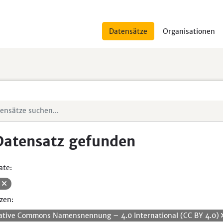
Datensätze
Organisationen
Datensatz gefunden
ate:
V
zen:
ative Commons Namensnennung – 4.0 International (CC BY 4.0)