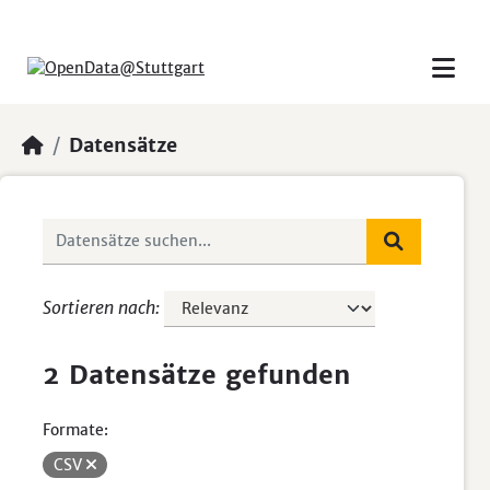
Skip to main content
Datensätze
Sortieren nach
2 Datensätze gefunden
Formate:
CSV