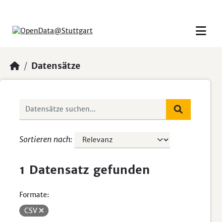
Skip to main content
Datensätze
Sortieren nach
1 Datensatz gefunden
Formate:
CSV