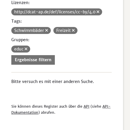
Lizenzen:
http://dcat-ap.de/def/licenses/cc-by/4.0
Tags:
Schwimmbäder
Freizeit
Gruppen:
educ
Ergebnisse filtern
Bitte versuch es mit einer anderen Suche.
Sie können dieses Register auch über die
API
(siehe
API-
Dokumentation
) abrufen.