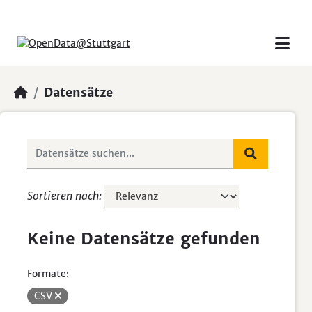
Skip to main content
Datensätze
Sortieren nach
Keine Datensätze gefunden
Formate:
CSV