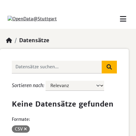
Skip to main content
Datensätze
Sortieren nach
Keine Datensätze gefunden
Formate:
CSV