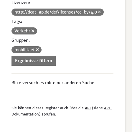
Lizenzen:
http://dcat-ap.de/def/licenses/cc-by/4.0
Tags:
Verkehr
Gruppen:
mobilitaet
Ergebnisse filtern
Bitte versuch es mit einer anderen Suche.
Sie können dieses Register auch über die
API
(siehe
API-
Dokumentation
) abrufen.