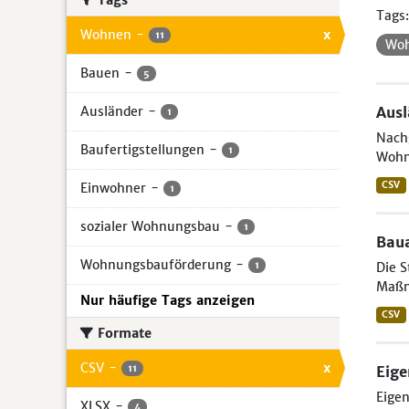
Tags
Tags:
Wohnen
-
x
11
Wo
Bauen
-
5
Ausländer
-
Aus
1
Nachg
Baufertigstellungen
-
1
Wohn
CSV
Einwohner
-
1
sozialer Wohnungsbau
-
1
Bau
Wohnungsbauförderung
-
1
Die S
Maßn
Nur häufige Tags anzeigen
CSV
Formate
CSV
-
x
11
Eig
Eigen
XLSX
-
4