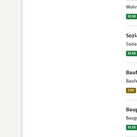
Wohn
XLSX
Soz
Sozia
XLSX
Bauf
Baufe
CSV
Bau
Bauge
XLSX