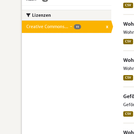
CSV
Lizenzen
Woh
Creative Commons...
-
x
11
Wohn
CSV
Woh
Wohng
CSV
Gef
Geför
CSV
Woh