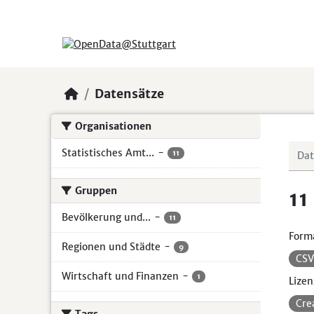
Skip to main content
Datensätze
Organisationen
Statistisches Amt...
-
11
Gruppen
11
Bevölkerung und...
-
11
Form
Regionen und Städte
-
9
CS
Wirtschaft und Finanzen
-
1
Lizen
Cre