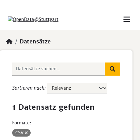
Skip to main content
Datensätze
Sortieren nach
1 Datensatz gefunden
Formate:
CSV