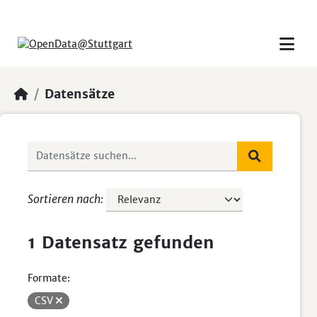
Skip to main content
Datensätze
Sortieren nach
1 Datensatz gefunden
Formate:
CSV