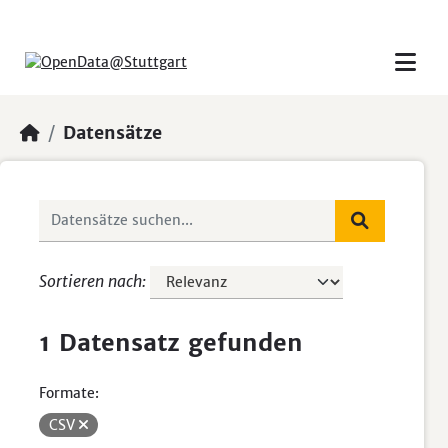
Skip to main content
Datensätze
Sortieren nach
1 Datensatz gefunden
Formate:
CSV