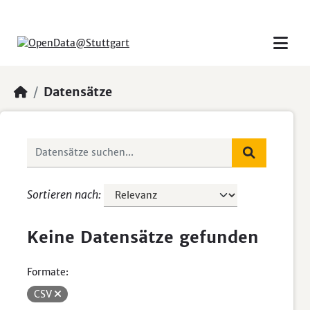
Skip to main content
Datensätze
Sortieren nach
Keine Datensätze gefunden
Formate:
CSV