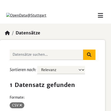
Skip to main content
Datensätze
Sortieren nach
1 Datensatz gefunden
Formate:
CSV