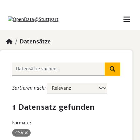
Skip to main content
Datensätze
Sortieren nach
1 Datensatz gefunden
Formate:
CSV