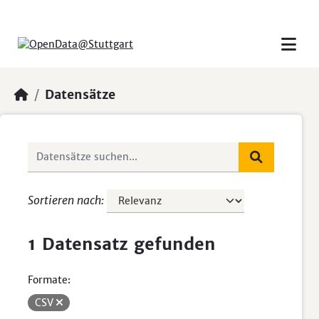
Skip to main content
Datensätze
Sortieren nach
1 Datensatz gefunden
Formate:
CSV